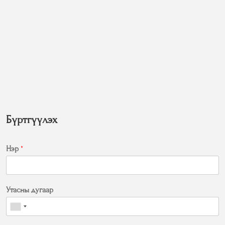
Бүртгүүлэх
Нэр
*
Утасны дугаар