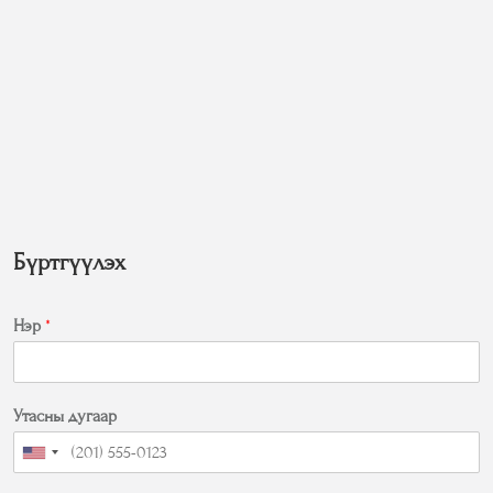
Бүртгүүлэх
Нэр
*
Утасны дугаар