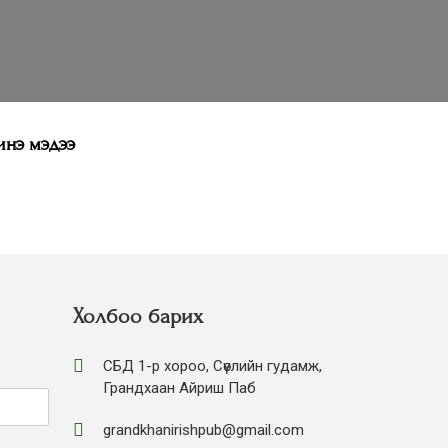
нэ мэдээ
Холбоо барих
СБД 1-р хороо, Сөүлийн гудамж,
Грандхаан Айриш Паб
grandkhanirishpub@gmail.com