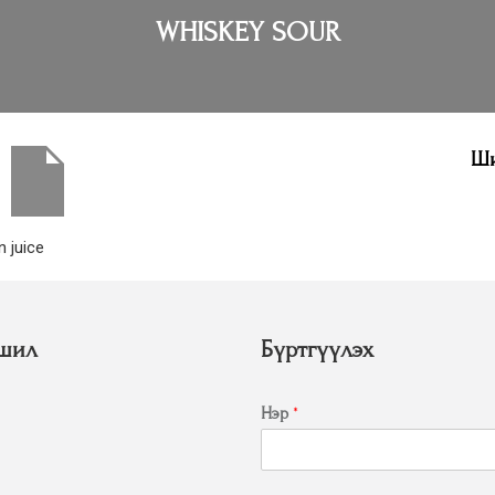
WHISKEY SOUR
Ши
 juice
шил
Бүртгүүлэх
Нэр
*