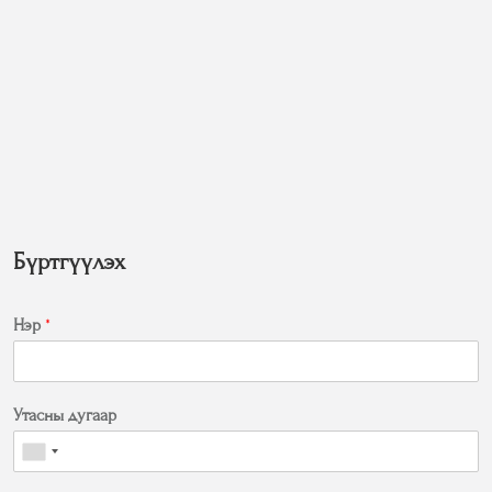
Бүртгүүлэх
Нэр
*
Утасны дугаар