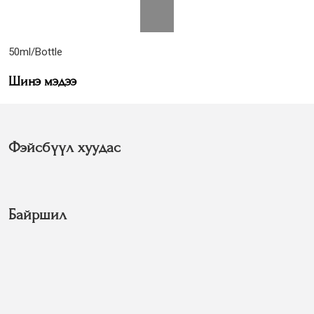
50ml/Bottle
Шинэ мэдээ
Фэйсбүүл хуудас
Байршил