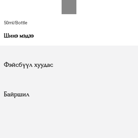
50ml/Bottle
Шинэ мэдээ
Фэйсбүүл хуудас
Байршил