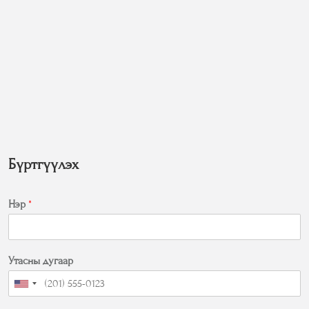
Бүртгүүлэх
Нэр
*
Утасны дугаар