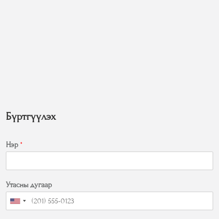
Бүртгүүлэх
Нэр
*
Утасны дугаар