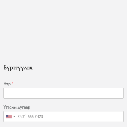
Бүртгүүлэх
Нэр
*
Утасны дугаар