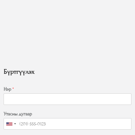
Бүртгүүлэх
Нэр
*
Утасны дугаар