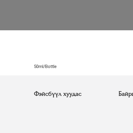
50ml/Bottle
Фэйсбүүл хуудас
Байр