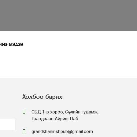
нэ мэдээ
Холбоо барих
СБД 1-р хороо, Сөүлийн гудамж,
Грандхаан Айриш Паб
grandkhanirishpub@gmail.com