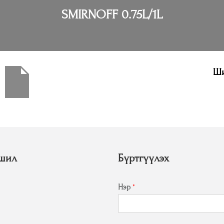
SMIRNOFF 0.75L/1L
Ши
шил
Бүртгүүлэх
Нэр
*