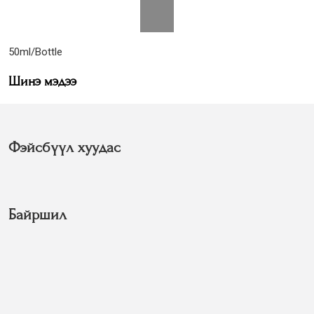
50ml/Bottle
Шинэ мэдээ
Фэйсбүүл хуудас
Байршил