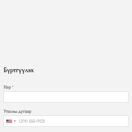
Бүртгүүлэх
Нэр
*
Утасны дугаар