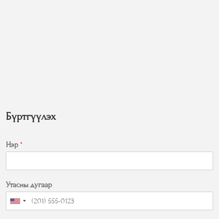
Бүртгүүлэх
Нэр
*
Утасны дугаар