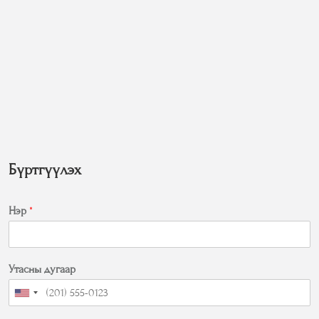
Бүртгүүлэх
Нэр
*
Утасны дугаар