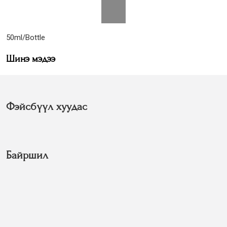
50ml/Bottle
Шинэ мэдээ
Фэйсбүүл хуудас
Байршил