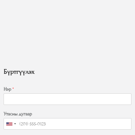
Бүртгүүлэх
Нэр
*
Утасны дугаар