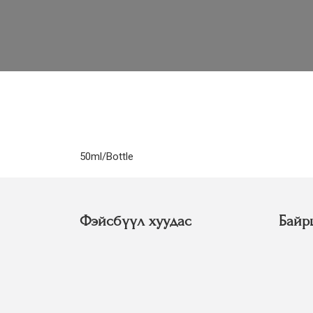
50ml/Bottle
Фэйсбүүл хуудас
Байр