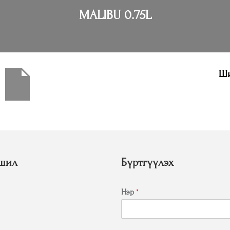
MALIBU 0.75L
Ши
шил
Бүртгүүлэх
Нэр
*