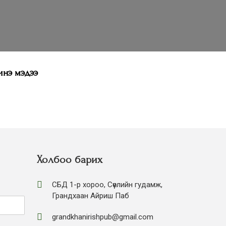
нэ мэдээ
Холбоо барих
СБД 1-р хороо, Сөүлийн гудамж,
Грандхаан Айриш Паб
grandkhanirishpub@gmail.com