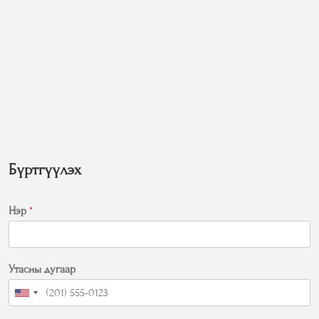
Бүртгүүлэх
Нэр
*
Утасны дугаар