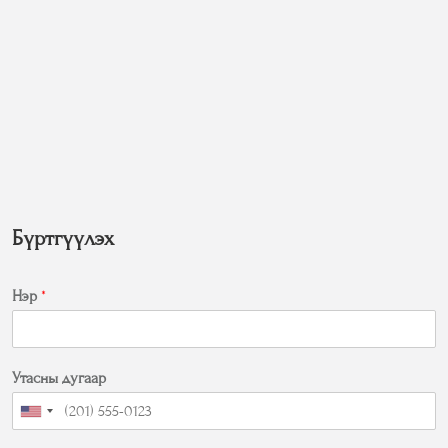
Бүртгүүлэх
Нэр
*
Утасны дугаар