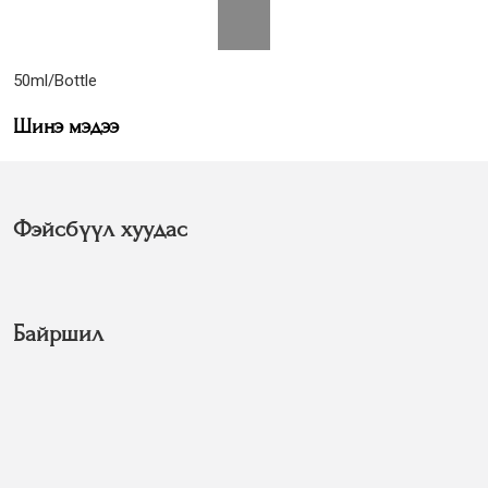
50ml/Bottle
Шинэ мэдээ
Фэйсбүүл хуудас
Байршил