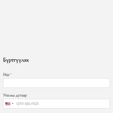
Бүртгүүлэх
Нэр
*
Утасны дугаар