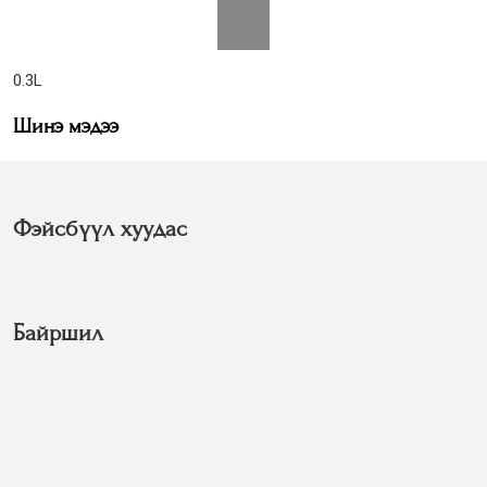
0.3L
Шинэ мэдээ
Фэйсбүүл хуудас
Байршил