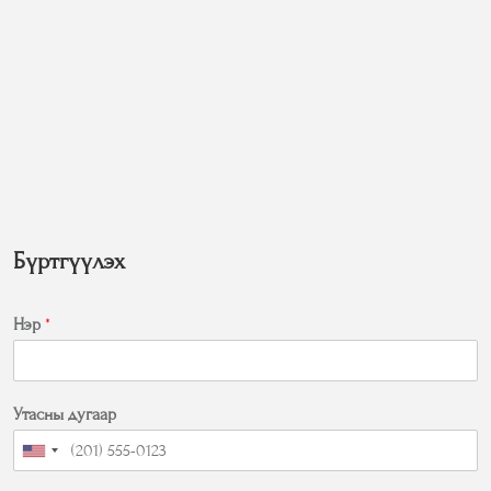
Бүртгүүлэх
Нэр
*
Утасны дугаар