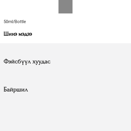
50ml/Bottle
Шинэ мэдээ
Фэйсбүүл хуудас
Байршил