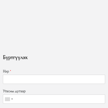
Бүртгүүлэх
Нэр
*
Утасны дугаар