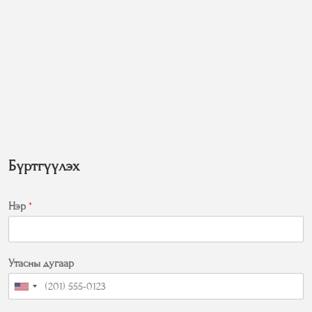
Бүртгүүлэх
Нэр
*
Утасны дугаар