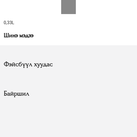
0,33L
Шинэ мэдээ
Фэйсбүүл хуудас
Байршил