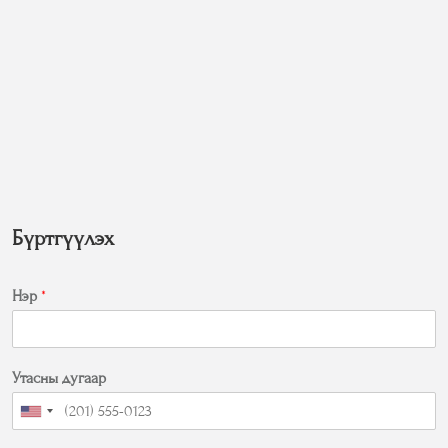
Бүртгүүлэх
Нэр
*
Утасны дугаар