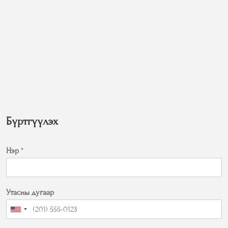
Бүртгүүлэх
Нэр
*
Утасны дугаар