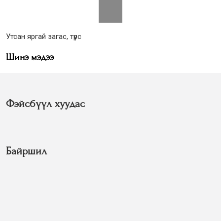
Утсан яргай загас, түрс
Шинэ мэдээ
Фэйсбүүл хуудас
Байршил