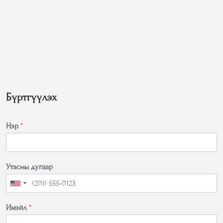
Бүртгүүлэх
Нэр
*
Утасны дугаар
Имэйл
*