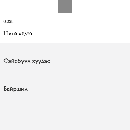
0,33L
Шинэ мэдээ
Фэйсбүүл хуудас
Байршил