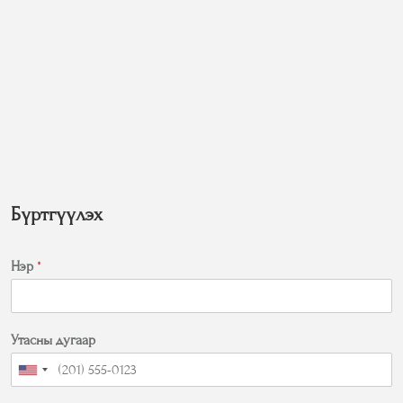
Бүртгүүлэх
Нэр
*
Утасны дугаар