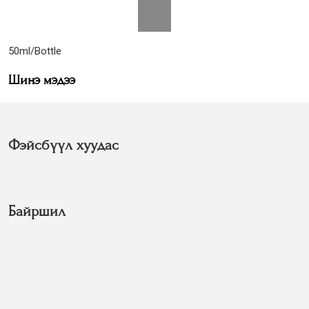
50ml/Bottle
Шинэ мэдээ
Фэйсбүүл хуудас
Байршил