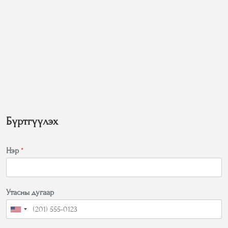
Бүртгүүлэх
Нэр
*
Утасны дугаар