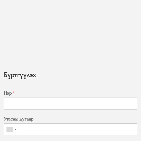
Бүртгүүлэх
Нэр
*
Утасны дугаар