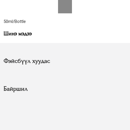
50ml/Bottle
Шинэ мэдээ
Фэйсбүүл хуудас
Байршил