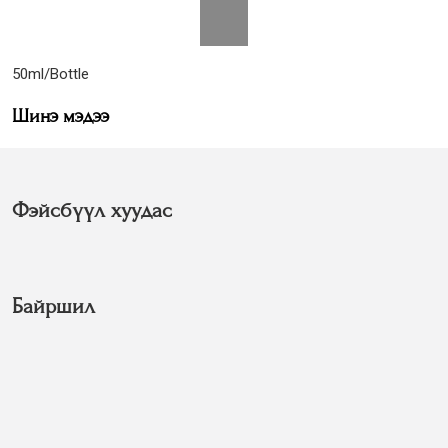
50ml/Bottle
Шинэ мэдээ
Фэйсбүүл хуудас
Байршил