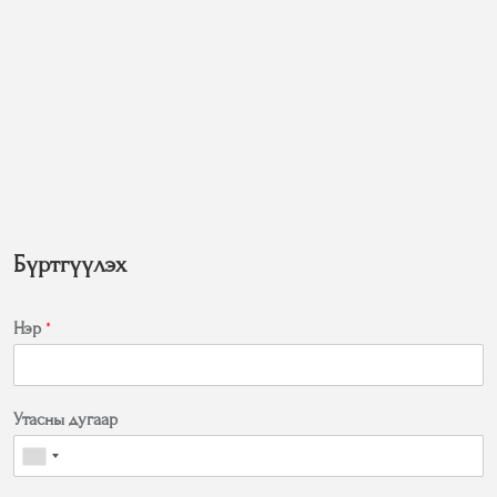
Бүртгүүлэх
Нэр
*
Утасны дугаар