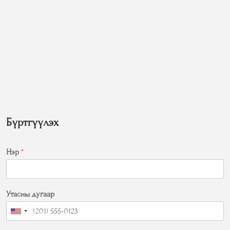
Бүртгүүлэх
Нэр
*
Утасны дугаар