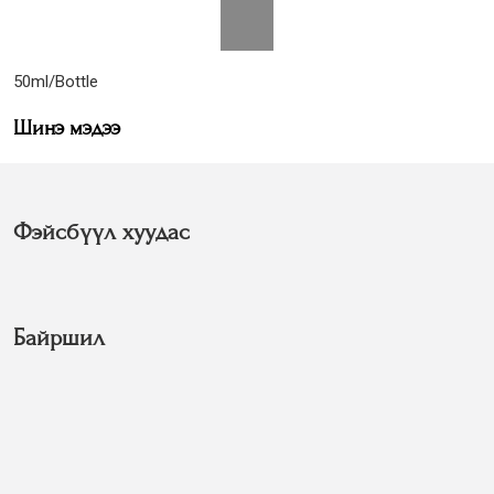
50ml/Bottle
Шинэ мэдээ
Фэйсбүүл хуудас
Байршил