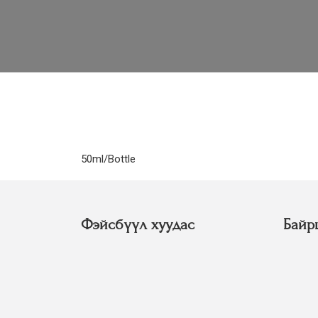
50ml/Bottle
Фэйсбүүл хуудас
Байр