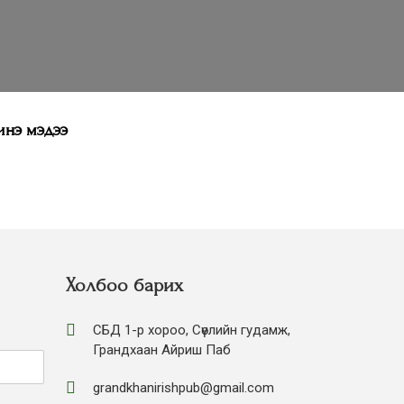
нэ мэдээ
Холбоо барих
СБД 1-р хороо, Сөүлийн гудамж,
Грандхаан Айриш Паб
grandkhanirishpub@gmail.com