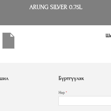
ARUNG SILVER 0.75L
Ши
шил
Бүртгүүлэх
Нэр
*