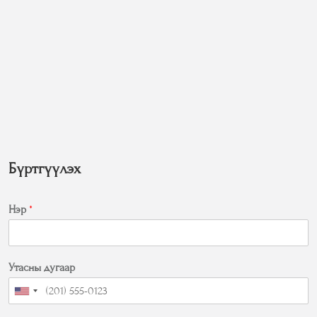
Бүртгүүлэх
Нэр
*
Утасны дугаар