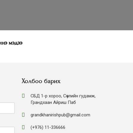
нэ мэдээ
Холбоо барих
СБД 1-р хороо, Сөүлийн гудамж,
Грандхаан Айриш Паб
grandkhanirishpub@gmail.com
(+976) 11-336666