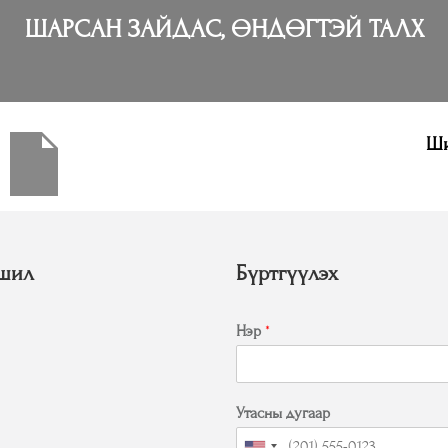
ШАРСАН ЗАЙДАС, ӨНДӨГТЭЙ ТАЛХ
Ши
шил
Бүртгүүлэх
Нэр
*
Утасны дугаар