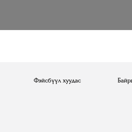
Фэйсбүүл хуудас
Байр