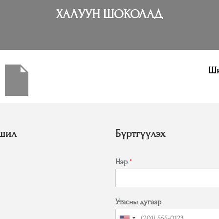
ХАЛУУН ШОКОЛАД
Ши
шил
Бүртгүүлэх
Нэр
*
Утасны дугаар