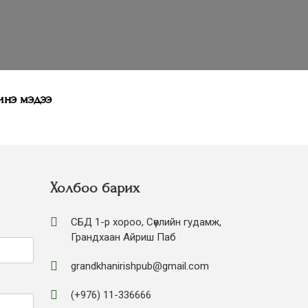
нэ мэдээ
Холбоо барих
СБД 1-р хороо, Сөүлийн гудамж,
Грандхаан Айриш Паб
grandkhanirishpub@gmail.com
(+976) 11-336666