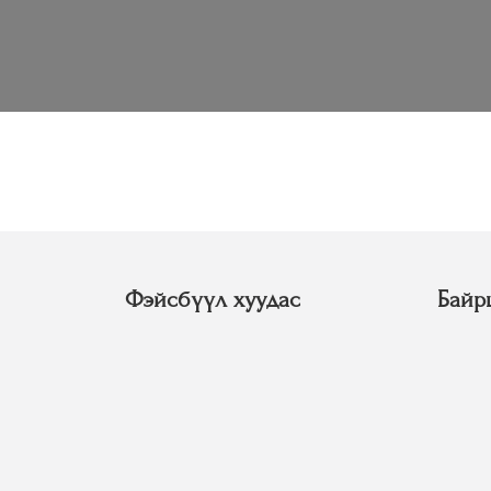
Фэйсбүүл хуудас
Байр