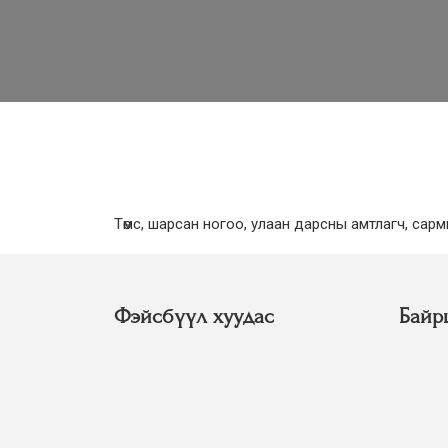
Төмс, шарсан ногоо, улаан дарсны амтлагч, сарм
Фэйсбүүл хуудас
Байр