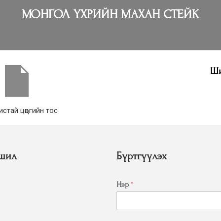
МОНГОЛ ҮХРИЙН МАХАН СТЕЙК
Ши
истай цөцгийн тос
шил
Бүртгүүлэх
Нэр
*