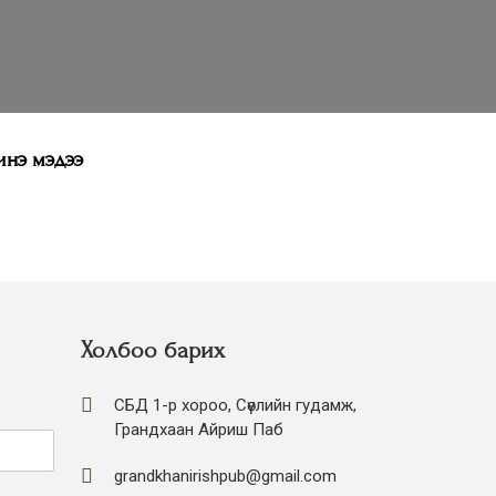
нэ мэдээ
Холбоо барих
СБД 1-р хороо, Сөүлийн гудамж,
Грандхаан Айриш Паб
grandkhanirishpub@gmail.com