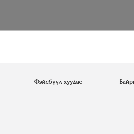
Фэйсбүүл хуудас
Байр