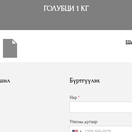
ГОЛУБЦИ 1 КГ
Ши
шил
Бүртгүүлэх
Нэр
*
Утасны дугаар