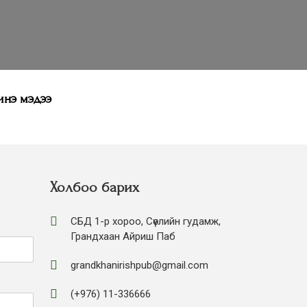
нэ мэдээ
Холбоо барих
СБД 1-р хороо, Сөүлийн гудамж,
Грандхаан Айриш Паб
grandkhanirishpub@gmail.com
(+976) 11-336666