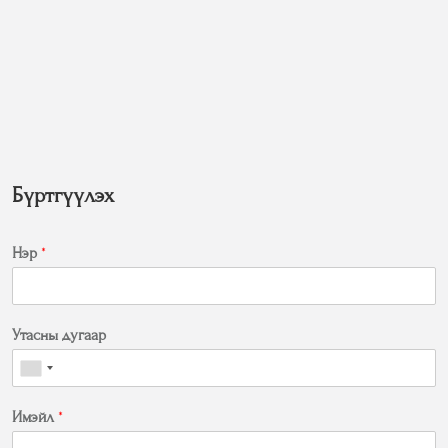
Бүртгүүлэх
Нэр
*
Утасны дугаар
Имэйл
*