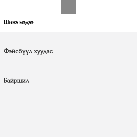
Шинэ мэдээ
Фэйсбүүл хуудас
Байршил