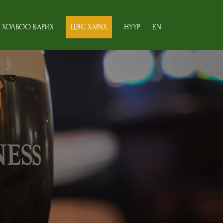
ХОЛБОО БАРИХ
ЦЭС ХАРАХ
НҮҮР
EN