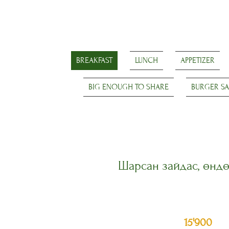
BREAKFAST
LUNCH
APPETIZER
BIG ENOUGH TO SHARE
BURGER S
Шарсан зайдас, өндө
15'900