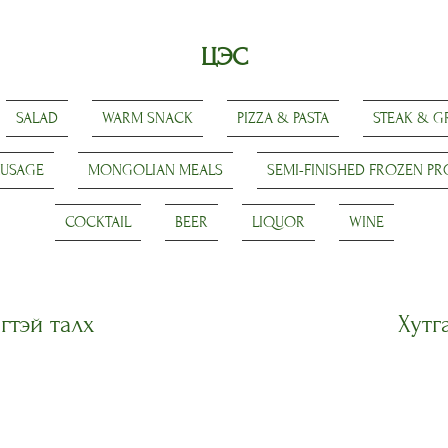
ЦЭС
SALAD
WARM SNACK
PIZZA & PASTA
STEAK & GR
AUSAGE
MONGOLIAN MEALS
SEMI-FINISHED FROZEN P
COCKTAIL
BEER
LIQUOR
WINE
гтэй талх
Хутг