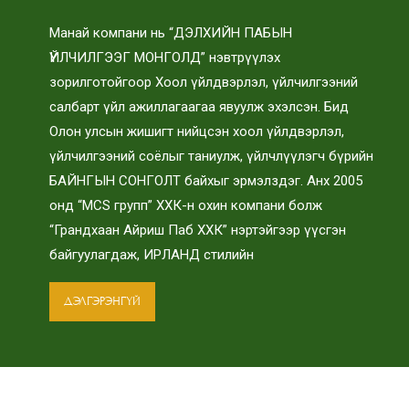
Манай компани нь “ДЭЛХИЙН ПАБЫН
ҮЙЛЧИЛГЭЭГ МОНГОЛД” нэвтрүүлэх
зорилготойгоор Хоол үйлдвэрлэл, үйлчилгээний
салбарт үйл ажиллагаагаа явуулж эхэлсэн. Бид
Олон улсын жишигт нийцсэн хоол үйлдвэрлэл,
үйлчилгээний соёлыг таниулж, үйлчлүүлэгч бүрийн
БАЙНГЫН СОНГОЛТ байхыг эрмэлздэг. Анх 2005
онд “MCS групп” ХХК-н охин компани болж
“Грандхаан Айриш Паб ХХК” нэртэйгээр үүсгэн
байгуулагдаж, ИРЛАНД стилийн
ДЭЛГЭРЭНГҮЙ