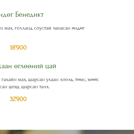
ндөг Бенедикт
н мах, голланд соустай чанасан өндөг
18'900
хаан өглөөний цай
гахайн мах, шарсан улаан лооль, төмс, мөөг,
сан шош, шарсан талх.
32'900