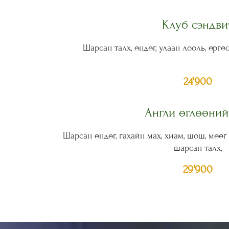
Клуб сэндви
Шарсан талх, өндөг, улаан лооль, өргөс
24'900
Англи өглөөний
Шарсан өндөг, гахайн мах, хиам, шош, мөөг
шарсан талх,
29'900