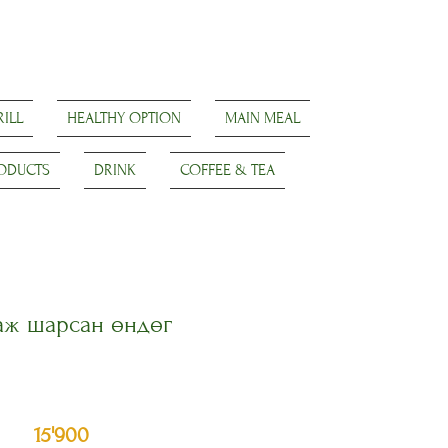
ILL
HEALTHY OPTION
MAIN MEAL
RODUCTS
DRINK
COFFEE & TEA
аж шарсан өндөг
15'900