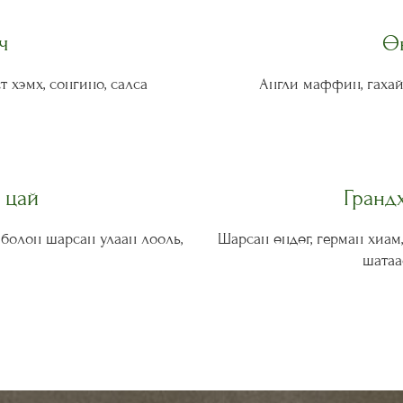
ч
Ө
т хэмх, сонгино, салса
Англи маффин, гахай
 цай
Гранд
 болон шарсан улаан лооль,
Шарсан өндөг, герман хиам, 
шатаа