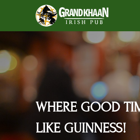
A TASTE OF IREL
WHERE GOOD TI
GRANDKHAAN IRI
LIKE GUINNESS!